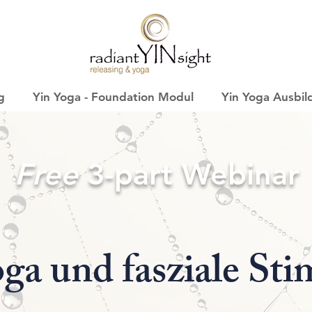
g
Yin Yoga - Foundation Modul
Yin Yoga Ausbi
Free
3-part Webinar
ga und fasziale Sti